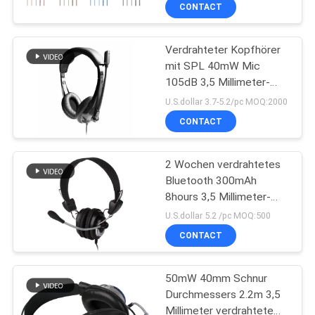
CONTACT
TRETEN
Verdrahteter Kopfhörer
SIE
43
mit SPL 40mW Mic
MIT
105dB 3,5 Millimeter-
Stereo-Bluetooth-
UNS
Steckfassung
U.S.dollar 3.7-5.2/pc MOQ:2000
Kopfhörer
IN
CONTACT
VERBINDUNG
2 Wochen verdrahtetes
Bluetooth 300mAh
FORDERN
8hours 3,5 Millimeter-
26
Kopfhörer
SIE
U.S.dollar 5.2 /pc MOQ:500
Hifibluetooth-
CONTACT
EIN
ZITAT
Kopfhörer
50mW 40mm Schnur
Durchmessers 2.2m 3,5
SITEMAP
Millimeter verdrahtete