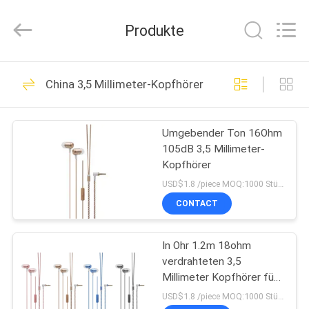
2025
Shengpai
Electronics
Produkte
Co,ltd.
All
Rights
Reserved.
HAUS
23
China 3,5 Millimeter-Kopfhörer
Verdrahteter
PRODUKTE
Bluetooth-Kopfhörer
Umgebender Ton 16Ohm
105dB 3,5 Millimeter-
ÜBER
Kopfhörer
UNS
USD$1.8 /piece MOQ:1000 Stücke pro Einzelteile
CONTACT
42
FABRIK-
Rauschunterdrückungs-
In Ohr 1.2m 18ohm
AUSFLUG
verdrahteten 3,5
Bluetooth-Kopfhörer
Millimeter Kopfhörer für
QUALITÄTSKONTROLLE
Mikrofon
USD$1.8 /piece MOQ:1000 Stücke pro Einzelteile