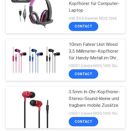
Kopfhörer für Computer-
Laptop
13
USD $4.6-5/pieces MOQ:1000
In Ohr-Bluetooth-
CONTACT
Kopfhörer
10mm Fahrer Unit Wired
3,5 Millimeter-Kopfhörer
für Handy-Metall im Ohr
Earbuds
USD$1-2/piece MOQ:1000 Stücke pro Einzelteile
CONTACT
11
Magnetische Sport-
3.5mm In-Ohr-Kopfhörer-
Stereo-Sound-kleine und
Bluetooth-Kopfhörer
tragbare mobile Zusätze
USD$1-2/piece MOQ:1000 Stücke pro Einzelteile
CONTACT