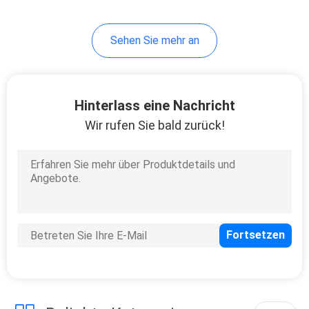
7
Sehen Sie mehr an
Sport-drahtloser
Bluetooth-Kopfhörer
Hinterlass eine Nachricht
Wir rufen Sie bald zurück!
15
Drahtlose Kopfhörer
mit Mikrofon