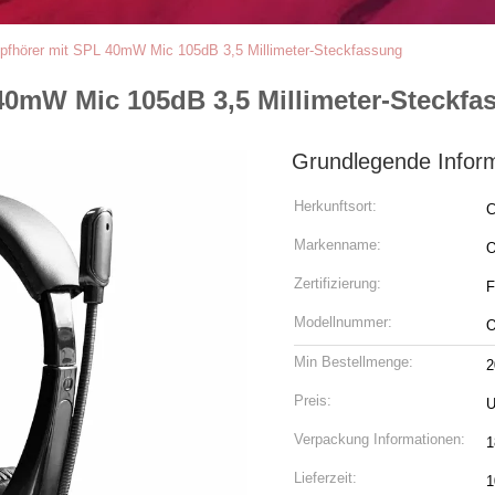
opfhörer mit SPL 40mW Mic 105dB 3,5 Millimeter-Steckfassung
40mW Mic 105dB 3,5 Millimeter-Steckfa
Grundlegende Infor
Herkunftsort:
C
Markenname:
Zertifizierung:
F
Modellnummer:
O
Min Bestellmenge:
2
Preis:
U
Verpackung Informationen:
1
Lieferzeit:
1