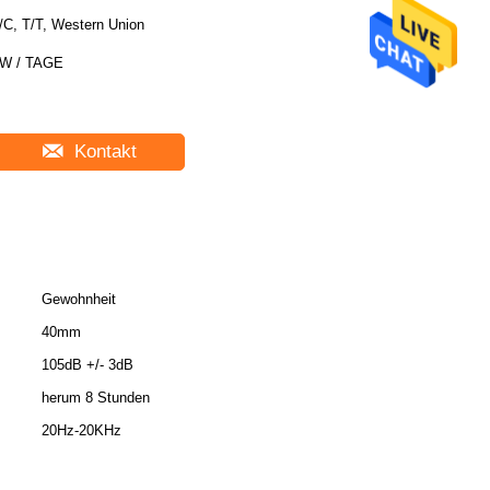
/C, T/T, Western Union
W / TAGE
Kontakt
Gewohnheit
40mm
105dB +/- 3dB
herum 8 Stunden
20Hz-20KHz