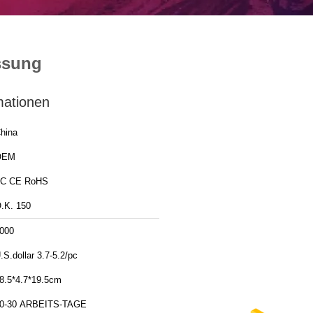
ssung
mationen
hina
OEM
C CE RoHS
.K. 150
000
.S.dollar 3.7-5.2/pc
8.5*4.7*19.5cm
0-30 ARBEITS-TAGE