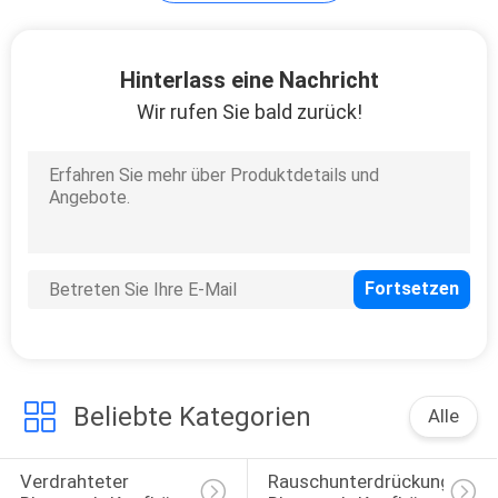
PRIVACY
77
Hinterlass eine Nachricht
POLICY
Wir rufen Sie bald zurück!
Verdrahteter Spiel-
Kopfhörer
19
Leuchtende
Bluetooth-Kopfhörer
Beliebte Kategorien
Alle
Verdrahteter 
Rauschunterdrückungs-