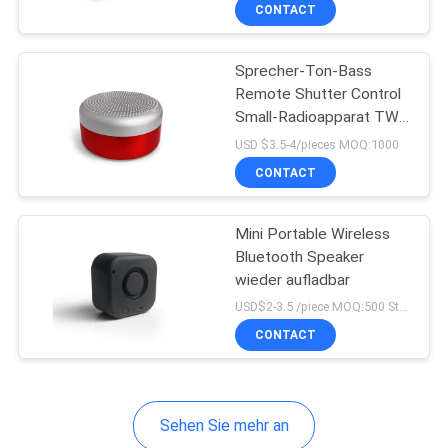
CONTACT
TRETEN
Sprecher-Ton-Bass
SIE
43
Remote Shutter Control
MIT
Small-Radioapparat TWS
Stereo-Bluetooth-
UNS
tragbarer Bluetooth für
USD $3.5-4/pieces MOQ:1000
Kopfhörer
Telefone
IN
CONTACT
VERBINDUNG
Mini Portable Wireless
Bluetooth Speaker
FORDERN
wieder aufladbar
26
SIE
USD$2-3.5 /piece MOQ:500 Stücke pro Einzelteile
Hifibluetooth-
CONTACT
EIN
ZITAT
Kopfhörer
Sehen Sie mehr an
SITEMAP