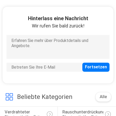
TRETEN
Hinterlass eine Nachricht
SIE
Wir rufen Sie bald zurück!
MIT
UNS
IN
VERBINDUNG
FORDERN
SIE
EIN
Beliebte Kategorien
Alle
ZITAT
Verdrahteter 
Rauschunterdrückungs-
SITEMAP