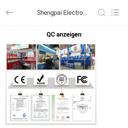
2025
Shengpai
Electronics
Shengpai Electronics Co,ltd Qualitätskontrolle
Co,ltd.
All
Rights
Reserved.
HAUS
QC anzeigen
PRODUKTE
ÜBER
UNS
FABRIK-
AUSFLUG
QUALITÄTSKONTROLLE