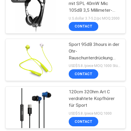
mit SPL 40mW Mic
105dB 3,5 Millimeter-
13
Steckfassung
U.S.dollar 3.7-5.2/pc MOQ:2000
In Ohr-Bluetooth-
CONTACT
Kopfhörer
Sport 95dB 3hours in der
Ohr-
Rauschunterdrückung
Earbuds
USD$5.8 /piece MOQ:1000 Stücke pro Einzelteile
CONTACT
11
Magnetische Sport-
120cm 32Ohm Art C
verdrahtete Kopfhörer
Bluetooth-Kopfhörer
für Sport
USD$5.8 /piece MOQ:1000
CONTACT