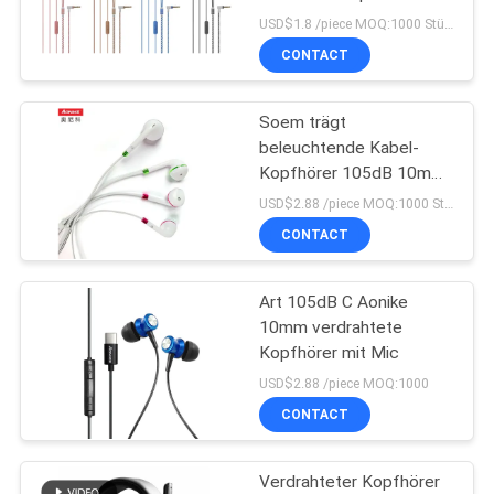
Mikrofon
USD$1.8 /piece MOQ:1000 Stücke pro Einzelteile
CONTACT
PRIVACY
77
POLICY
Verdrahteter Spiel-
Soem trägt
beleuchtende Kabel-
Kopfhörer
Kopfhörer 105dB 10mm
zur Schau
USD$2.88 /piece MOQ:1000 Stücke pro Einzelteile
CONTACT
Art 105dB C Aonike
19
10mm verdrahtete
Leuchtende
Kopfhörer mit Mic
USD$2.88 /piece MOQ:1000
Bluetooth-Kopfhörer
CONTACT
Verdrahteter Kopfhörer