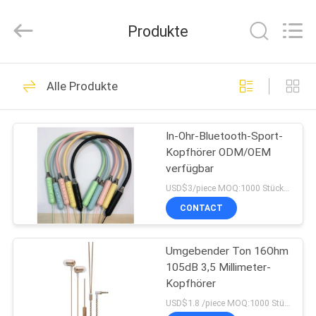
2026
Shengpai
Electronics
Produkte
Co,ltd.
All
Rights
Reserved.
HAUS
23
Alle Produkte
Verdrahteter
PRODUKTE
Bluetooth-Kopfhörer
In-Ohr-Bluetooth-Sport-
Kopfhörer ODM/OEM
ÜBER
verfügbar
UNS
USD$3/piece MOQ:1000 Stücke pro Einzelteile
CONTACT
42
FABRIK-
Rauschunterdrückungs-
Umgebender Ton 16Ohm
AUSFLUG
105dB 3,5 Millimeter-
Bluetooth-Kopfhörer
Kopfhörer
QUALITÄTSKONTROLLE
USD$1.8 /piece MOQ:1000 Stücke pro Einzelteile