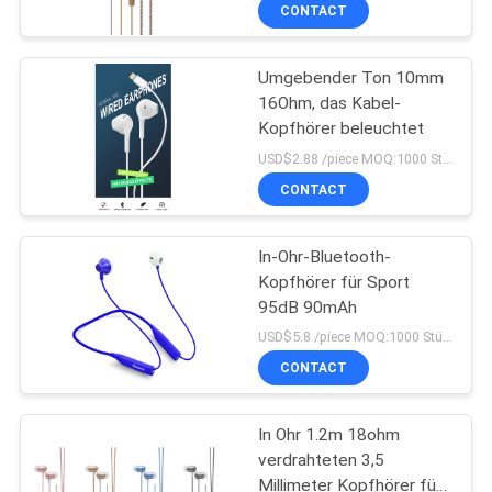
CONTACT
TRETEN
Umgebender Ton 10mm
SIE
43
16Ohm, das Kabel-
MIT
Kopfhörer beleuchtet
Stereo-Bluetooth-
UNS
USD$2.88 /piece MOQ:1000 Stücke pro Einzelteile
Kopfhörer
IN
CONTACT
VERBINDUNG
In-Ohr-Bluetooth-
Kopfhörer für Sport
FORDERN
95dB 90mAh
26
SIE
USD$5.8 /piece MOQ:1000 Stücke pro Einzelteile
Hifibluetooth-
CONTACT
EIN
ZITAT
Kopfhörer
In Ohr 1.2m 18ohm
verdrahteten 3,5
SITEMAP
Millimeter Kopfhörer für