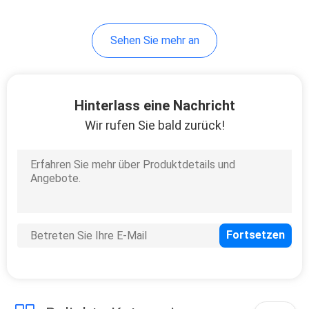
7
Sehen Sie mehr an
Sport-drahtloser
Bluetooth-Kopfhörer
Hinterlass eine Nachricht
Wir rufen Sie bald zurück!
15
Drahtlose Kopfhörer
mit Mikrofon