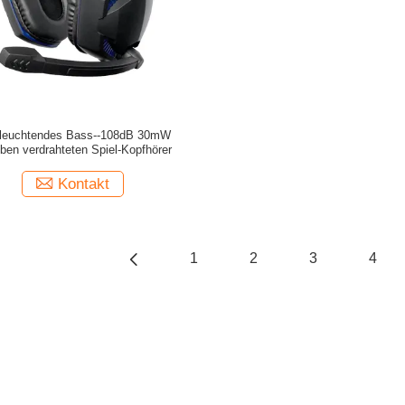
leuchtendes Bass--108dB 30mW
en verdrahteten Spiel-Kopfhörer
Kontakt
1
2
3
4