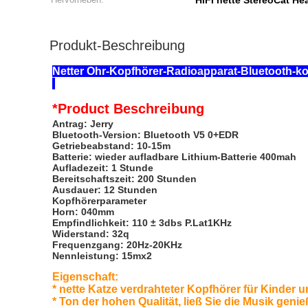
HIFI nette StereoCat H
Produkt-Beschreibung
Netter Ohr-Kopfhörer-Radioapparat-Bluetooth-k
*Product
Beschreibung
Antrag: Jerry
Bluetooth-Version: Bluetooth V5 0+EDR
Getriebeabstand: 10-15m
Batterie: wieder aufladbare Lithium-Batterie 400mah
Aufladezeit: 1 Stunde
Bereitschaftszeit: 200 Stunden
Ausdauer: 12 Stunden
Kopfhörerparameter
Horn: 040mm
Empfindlichkeit: 110 ± 3dbs P.Lat1KHz
Widerstand: 32q
Frequenzgang: 20Hz-20KHz
Nennleistung: 15mx2
Eigenschaft:
* nette Katze verdrahteter Kopfhörer für Kinder
* Ton der hohen Qualität, ließ Sie die Musik genie