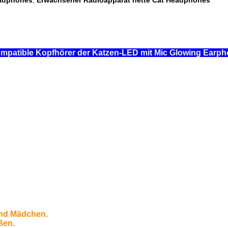
eadphones
Erwachsener Radioapparat nette Cat Headphones
,
ompatible Kopfhörer der Katzen-LED mit Mic Glowing Ear
 und Mädchen.
ßen.