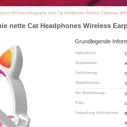
hsene HIFIstereolithographie nette Cat Headphones Wireless Earphones Wit
hie nette Cat Headphones Wireless Ear
Grundlegende Infor
Herkunftsort:
C
Markenname:
A
Zertifizierung:
C
Modellnummer:
O
Min Bestellmenge:
1
Preis:
U
Verpackung Informationen:
B
P