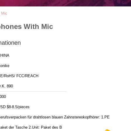
h Mic
phones With Mic
mationen
HINA
onike
E/RoHS/ FCC/REACH
.K. 890
000
SD $8-8.5/pieces
erufsverpacken für drahtlosen blauen Zahnstereokopfhörer: 1.PE
aket der Tasche 2.Unit: Paket des B