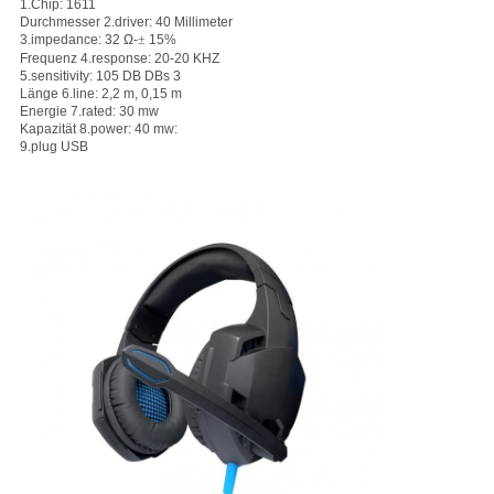
1.Chip: 1611
Durchmesser 2.driver: 40 Millimeter
3.impedance: 32 Ω-
±
15%
Frequenz 4.response: 20-20 KHZ
5.sensitivity: 105 DB DBs 3
Länge 6.line: 2,2 m, 0,15 m
Energie 7.rated: 30 mw
Kapazität 8.power: 40 mw:
9.plug USB