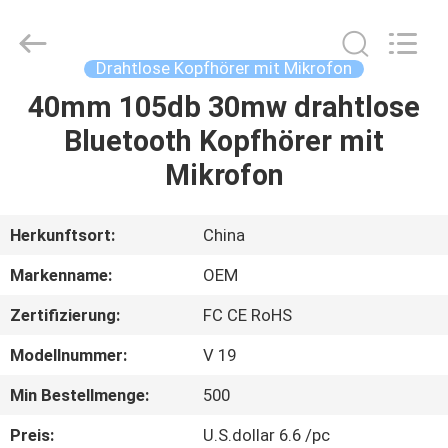
2026
Shengpai
Electronics
Co,ltd.
All
Drahtlose Kopfhörer mit Mikrofon
Rights
Reserved.
40mm 105db 30mw drahtlose
HAUS
Bluetooth Kopfhörer mit
PRODUKTE
Mikrofon
ÜBER
Herkunftsort:
China
UNS
Markenname:
OEM
Zertifizierung:
FC CE RoHS
FABRIK-
Modellnummer:
V 19
AUSFLUG
Min Bestellmenge:
500
QUALITÄTSKONTROLLE
Preis:
U.S.dollar 6.6 /pc