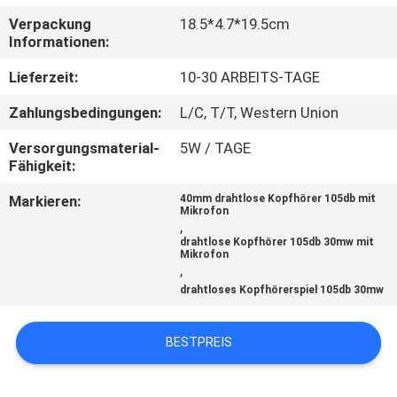
Verpackung
18.5*4.7*19.5cm
TRETEN
Informationen:
SIE
Lieferzeit:
10-30 ARBEITS-TAGE
MIT
Zahlungsbedingungen:
L/C, T/T, Western Union
UNS
Versorgungsmaterial-
5W / TAGE
IN
Fähigkeit:
VERBINDUNG
Markieren:
40mm drahtlose Kopfhörer 105db mit
Mikrofon
,
FORDERN
drahtlose Kopfhörer 105db 30mw mit
Mikrofon
,
SIE
drahtloses Kopfhörerspiel 105db 30mw
EIN
ZITAT
BESTPREIS
SITEMAP