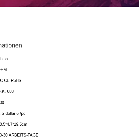
mationen
hina
OEM
C CE RoHS
.K. 688
00
.S.dollar 6 /pc
8.5*4.7*19.5cm
0-30 ARBEITS-TAGE