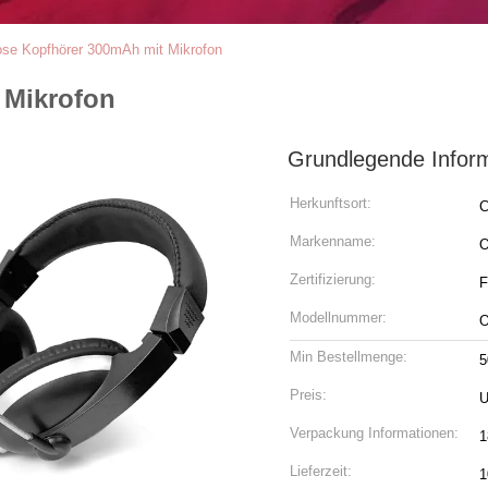
lose Kopfhörer 300mAh mit Mikrofon
 Mikrofon
Grundlegende Infor
Herkunftsort:
C
Markenname:
Zertifizierung:
F
Modellnummer:
O
Min Bestellmenge:
5
Preis:
U
Verpackung Informationen:
1
Lieferzeit:
1