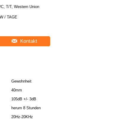
/C, T/T, Western Union
W / TAGE
Kontakt
Gewohnheit
40mm
105dB +/- 3dB
herum 8 Stunden
20Hz-20KHz