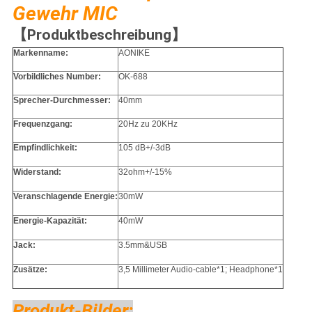
Gewehr MIC
【Produktbeschreibung】
Markenname:
AONIKE
Vorbildliches Number:
OK-688
Sprecher-Durchmesser:
40mm
Frequenzgang:
20Hz zu 20KHz
Empfindlichkeit:
105 dB+/-3dB
Widerstand:
32ohm+/-15%
Veranschlagende Energie:
30mW
Energie-Kapazität:
40mW
Jack:
3.5mm&USB
Zusätze:
3,5 Millimeter Audio-cable*1; Headphone*1
Produkt-Bilder: