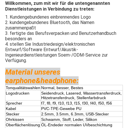
Willkommen, zum mit wir für die untengenannten
Dienstleistungen in Verbindung zu treten:
1. Kundengebundenes einbrennendes Logo
2. kundengebundenes Bluetooth, das Namen
zusammenpaßt
3. fertigte das Berufsverpacken und Benutzerhandbuch
besonders an
4. stellen Sie Industriedesign/elektronischen
Entwurf/Software Entwurf/Akustik-
Ingenieurdienstleistungen Soem-/ODM-Service zur
Verfügung.
Material unseres
earphone&headphone:
Tonqualitätswahlen
Normal, besser, Bestes
Logodrucken
Seidendruck, Lasered, Wassertransferdruck,
Hitzetransferdruck, Stellenfarbdruck
Sprecher
f7, f8, f9, f10, f13, f15, f30, f40, f50, f56
Kabel
PVC-TPE-Gewebe PU
Stecker
2.5mm, 3.5mm, 6.3mm, USB-Stecker
Ohrkissen
Schwamm, Stoff, Leder, Silikon
Oberflächenlösung
ÖL-Endeder normalen UVbeschichtung