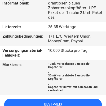
Informationen:
drahtlosen blauen
Zahnstereokopfhörer: 1.PE
TRETEN
Paket der Tasche 2.Unit: Paket
SIE
des
MIT
Lieferzeit:
25-35 Werktage
UNS
Zahlungsbedingungen:
T/T, L/C, Western Union,
MoneyGram, Paypal
IN
VERBINDUNG
Versorgungsmaterial-
10.000 Stücke pro Tag
Fähigkeit:
FORDERN
Markieren:
105dB verdrahtete Bluetooth-
Kopfhörer
,
SIE
30mW verdrahtete Bluetooth-
Kopfhörer
EIN
,
Kopfhörer 30mW mit bluetooth und
ZITAT
verdrahtet
SITEMAP
BESTPREIS