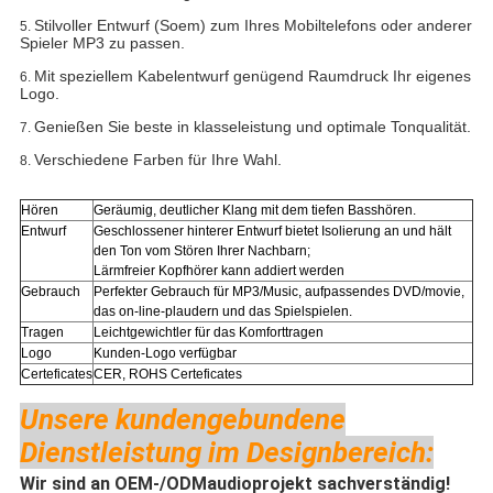
Stilvoller Entwurf (Soem) zum Ihres Mobiltelefons oder anderer
5.
Spieler MP3 zu passen.
Mit speziellem Kabelentwurf genügend Raumdruck Ihr eigenes
6.
Logo.
Genießen Sie beste in klasseleistung und optimale Tonqualität.
7.
Verschiedene Farben für Ihre Wahl.
8.
Hören
Geräumig, deutlicher Klang mit dem tiefen Basshören.
Entwurf
Geschlossener hinterer Entwurf bietet Isolierung an und hält
den Ton vom Stören Ihrer Nachbarn;
Lärmfreier Kopfhörer kann addiert werden
Gebrauch
Perfekter Gebrauch für
MP3/Music, aufpassendes DVD/movie,
das on-line-plaudern und das Spielspielen.
Tragen
Leichtgewichtler für das Komforttragen
Logo
Kunden-Logo verfügbar
Certeficates
CER, ROHS Certeficates
Unsere kundengebundene
Dienstleistung im Designbereich:
Wir sind an OEM-/ODMaudioprojekt sachverständig!