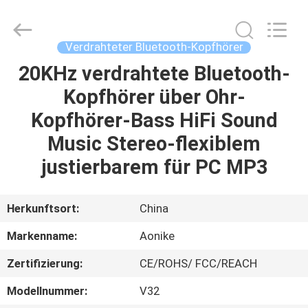
2026
Shengpai
Electronics
Co,ltd.
All
Verdrahteter Bluetooth-Kopfhörer
Rights
Reserved.
20KHz verdrahtete Bluetooth-
HAUS
Kopfhörer über Ohr-
PRODUKTE
Kopfhörer-Bass HiFi Sound
Music Stereo-flexiblem
ÜBER
justierbarem für PC MP3
UNS
Herkunftsort:
China
FABRIK-
Markenname:
Aonike
AUSFLUG
Zertifizierung:
CE/ROHS/ FCC/REACH
QUALITÄTSKONTROLLE
Modellnummer:
V32