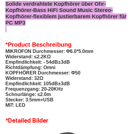
Solide verdrahtete Kopfhörer über Ohr-
Kopfhörer-Bass HiFi Sound Music Stereo-
Kopfhörer-flexiblem justierbarem Kopfhörer für
PC MP3
*Product
Beschreibung
MIKROFON Durchmesser: Φ6.0*5.0mm
Widerstand: ≤2.2KΩ
Empfindlichkeit: - 54dB±3dB
Richtdämpfung: Omni
KOPFHÖRER Durchmesser: Φ50
Widerstand: 32Ω
Empfindlichkeit: 105dB±3dB
Frequenzgang: 20-20KHz
Schnurlänge: ≤2.0m
Stecker: 3.5mm+USB
MIT: LED
*Detailed Bilder