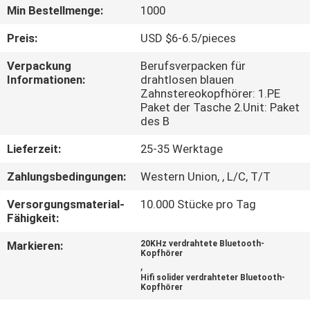
Min Bestellmenge:
1000
TRETEN
Preis:
USD $6-6.5/pieces
SIE
Verpackung
Berufsverpacken für
MIT
Informationen:
drahtlosen blauen
Zahnstereokopfhörer: 1.PE
UNS
Paket der Tasche 2.Unit: Paket
IN
des B
VERBINDUNG
Lieferzeit:
25-35 Werktage
Zahlungsbedingungen:
Western Union, , L/C, T/T
FORDERN
Versorgungsmaterial-
10.000 Stücke pro Tag
SIE
Fähigkeit:
EIN
Markieren:
20KHz verdrahtete Bluetooth-
Kopfhörer
ZITAT
,
Hifi solider verdrahteter Bluetooth-
Kopfhörer
SITEMAP