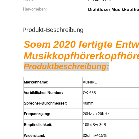
Hervorheben:
Drahtloser Musikkopfh
Produkt-Beschreibung
Soem 2020 fertigte Ent
Musikkopfhörerkopfhöre
Produktbeschreibung:
Markenname:
AONIKE
Vorbildliches Number:
OK-688
Sprecher-Durchmesser:
40mm
Frequenzgang:
20Hz zu 20KHz
Empfindlichkeit:
105 dB+/-3dB
Widerstand:
32ohm+/-15%