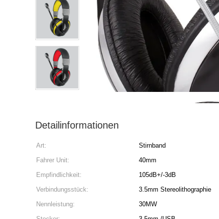
Detailinformationen
Art:
Stirnband
Fahrer Unit:
40mm
Empfindlichkeit:
105dB+/-3dB
Verbindungsstück:
3.5mm Stereolithographie
Nennleistung:
30MW
Stecker:
3.5mm /USB