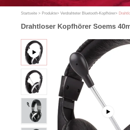
Startseite
>
Produkte
>
Verdrahteter Bluetooth-Kopfhörer
>
Drahtl
Drahtloser Kopfhörer Soems 40