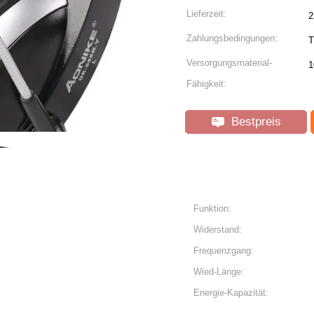
Lieferzeit:
2
Zahlungsbedingungen:
T
Versorgungsmaterial-
1
Fähigkeit:
Bestpreis
Funktion:
Widerstand:
Frequenzgang:
Wied-Länge:
Energie-Kapazität: