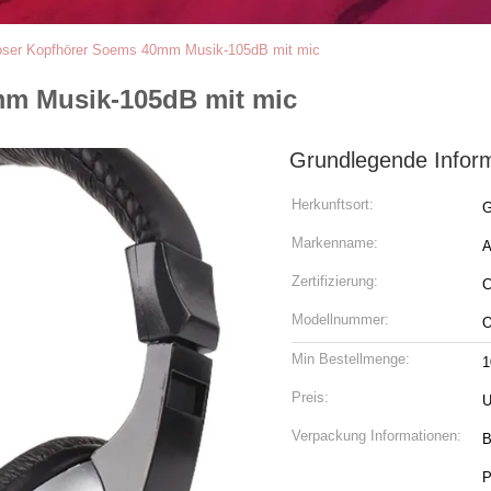
oser Kopfhörer Soems 40mm Musik-105dB mit mic
mm Musik-105dB mit mic
Grundlegende Infor
Herkunftsort:
G
Markenname:
A
Zertifizierung:
Modellnummer:
O
Min Bestellmenge:
1
Preis:
U
Verpackung Informationen:
B
P