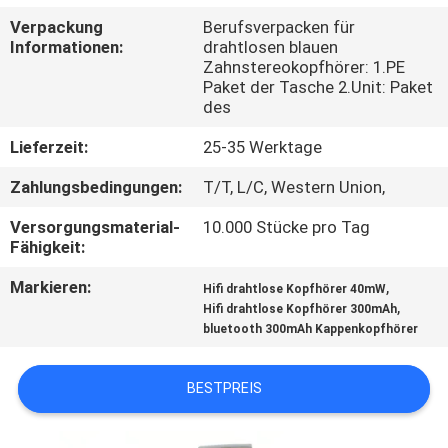
Verpackung
Berufsverpacken für
TRETEN
Informationen:
drahtlosen blauen
Zahnstereokopfhörer: 1.PE
SIE
Paket der Tasche 2.Unit: Paket
MIT
des
UNS
Lieferzeit:
25-35 Werktage
IN
Zahlungsbedingungen:
T/T, L/C, Western Union,
VERBINDUNG
Versorgungsmaterial-
10.000 Stücke pro Tag
Fähigkeit:
FORDERN
Markieren:
,
Hifi drahtlose Kopfhörer 40mW
SIE
,
Hifi drahtlose Kopfhörer 300mAh
bluetooth 300mAh Kappenkopfhörer
EIN
ZITAT
BESTPREIS
SITEMAP