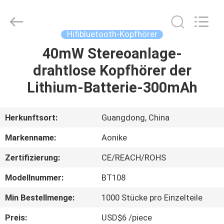
2025
Shengpai
Electronics
Co,ltd.
All
Hifibluetooth-Kopfhörer
Rights
Reserved.
40mW Stereoanlage-
HAUS
drahtlose Kopfhörer der
PRODUKTE
Lithium-Batterie-300mAh
ÜBER
Herkunftsort:
Guangdong, China
UNS
Markenname:
Aonike
Zertifizierung:
CE/REACH/ROHS
FABRIK-
Modellnummer:
BT108
AUSFLUG
Min Bestellmenge:
1000 Stücke pro Einzelteile
QUALITÄTSKONTROLLE
Preis:
USD$6 /piece