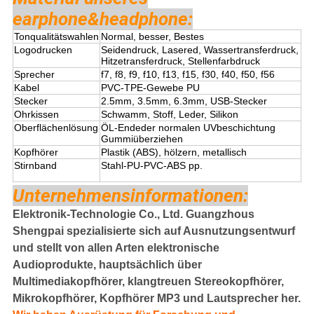
earphone&headphone:
Tonqualitätswahlen
Normal, besser, Bestes
Logodrucken
Seidendruck, Lasered, Wassertransferdruck,
Hitzetransferdruck, Stellenfarbdruck
Sprecher
f7, f8, f9, f10, f13, f15, f30, f40, f50, f56
Kabel
PVC-TPE-Gewebe PU
Stecker
2.5mm, 3.5mm, 6.3mm, USB-Stecker
Ohrkissen
Schwamm, Stoff, Leder, Silikon
Oberflächenlösung
ÖL-Endeder normalen UVbeschichtung
Gummiüberziehen
Kopfhörer
Plastik (ABS), hölzern, metallisch
Stirnband
Stahl-PU-PVC-ABS pp.
Unternehmensinformationen:
Elektronik-Technologie Co., Ltd. Guangzhous
Shengpai spezialisierte sich auf Ausnutzungsentwurf
und stellt von allen Arten elektronische
Audioprodukte, hauptsächlich über
Multimediakopfhörer, klangtreuen Stereokopfhörer,
Mikrokopfhörer, Kopfhörer MP3 und Lautsprecher her.