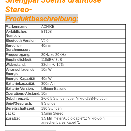
Stereo-
Produktbeschreibung:
Markenname:
AONIKE
Vorbildliches
BT108
Number:
Bluetooth-Version:
V5.0
Sprecher-
40mm
Durchmesser:
Frequenzgang:
20Hz zu 20KHz
Empfindlichkeit:
110dB+/-3dB
Widerstand:
32ohm+/-15%
Veranschlagende
10mW
Energie:
Energie-Kapazität:
40mW
Batteriekapazität:
300mAh
Batterie-Version:
Lithium-Batterie
Operations-Abstand:
10m
Gebührenzeit:
2+/-0.5 Stunden über Mikro-USB-Port 5pin
Spiel/Gespräch:
8 Stunden
Bereitschaftszeit:
180 Stunden
Jack:
3.5mm Stereo
Zusätze:
3,5 Millimeter Audio-cable*1; Mikro-5pin
anrechenbares Kabel *1