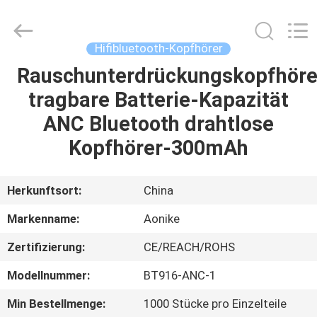
2025
Shengpai
Electronics
Co,ltd.
All
Hifibluetooth-Kopfhörer
Rights
Reserved.
Rauschunterdrückungskopfhöre
HAUS
tragbare Batterie-Kapazität
PRODUKTE
ANC Bluetooth drahtlose
Kopfhörer-300mAh
ÜBER
UNS
Herkunftsort:
China
Markenname:
Aonike
FABRIK-
Zertifizierung:
CE/REACH/ROHS
AUSFLUG
Modellnummer:
BT916-ANC-1
QUALITÄTSKONTROLLE
Min Bestellmenge:
1000 Stücke pro Einzelteile