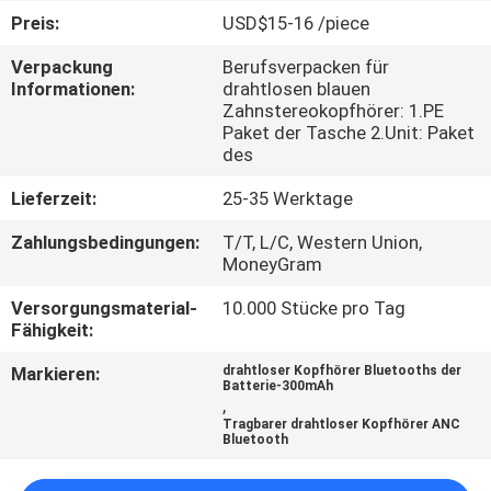
Preis:
USD$15-16 /piece
TRETEN
Verpackung
Berufsverpacken für
SIE
Informationen:
drahtlosen blauen
Zahnstereokopfhörer: 1.PE
MIT
Paket der Tasche 2.Unit: Paket
UNS
des
IN
Lieferzeit:
25-35 Werktage
VERBINDUNG
Zahlungsbedingungen:
T/T, L/C, Western Union,
MoneyGram
FORDERN
Versorgungsmaterial-
10.000 Stücke pro Tag
Fähigkeit:
SIE
EIN
Markieren:
drahtloser Kopfhörer Bluetooths der
Batterie-300mAh
,
ZITAT
Tragbarer drahtloser Kopfhörer ANC
Bluetooth
SITEMAP