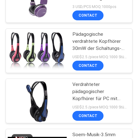
Kopfhörers 3.5mm
3 USD/PCS MOQ:1000pcs
CONTACT
PRIVACY
POLICY
Pädagogische
verdrahtete Kopfhörer
30mW der Schaltungs-
40mm für PC
USD$2.5 /piece MOQ:1000 Stücke pro Einzelteile
CONTACT
Verdrahteter
pädagogischer
Kopfhörer für PC mit
Gewehr Mic
USD$2.5 /piece MOQ:1000 Stücke pro Einzelteile
CONTACT
Soem-Musik-3.5mm