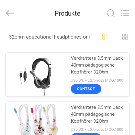
2026
Shengpai
Electronics
Produkte
Co,ltd.
All
Rights
Reserved.
HAUS
32ohm educational headphones online manufacture
PRODUKTE
Verdrahtete 3.5mm Jack
40mm pädagogische
ÜBER
Kopfhörer 32Ohm
UNS
USD $3.7-5.2/pieces MOQ:1000
CONTACT
FABRIK-
Verdrahtete 3.5mm Jack
AUSFLUG
40mm pädagogische
Kopfhörer 32Ohm
QUALITÄTSKONTROLLE
USD $3.7-5.2/pieces MOQ:1000