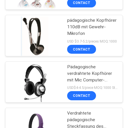
CONTACT
TRETEN
pädagogische Kopfhörer
SIE
110dB mit Gewehr-
MIT
Mikrofon
UNS
USD $3.7-5.2/pieces MOQ:1000
IN
CONTACT
VERBINDUNG
Pädagogische
verdrahtete Kopfhörer
FORDERN
mit Mic Computer-
Kopfhörer für Studie
SIE
USD$4-4.5/piece MOQ:1000 Stücke pro Einzelteile
CONTACT
EIN
ZITAT
Verdrahtete
pädagogische
SITEMAP
Steckfassung des