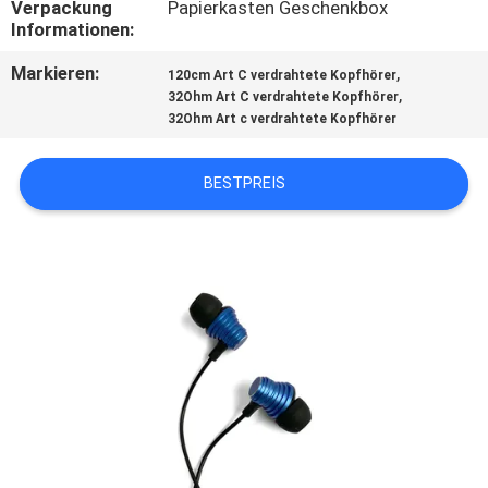
Verpackung
Papierkasten Geschenkbox
Informationen:
TRETEN
Markieren:
,
120cm Art C verdrahtete Kopfhörer
SIE
,
32Ohm Art C verdrahtete Kopfhörer
MIT
32Ohm Art c verdrahtete Kopfhörer
UNS
BESTPREIS
IN
VERBINDUNG
FORDERN
SIE
EIN
ZITAT
SITEMAP