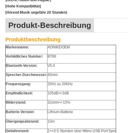
[
Leicht, robust und tragbar]
[Hohe Kompatibilität]
[Hörend Musik ungefähr 20 Stunden)
Produkt-Beschreibung
Produktbeschreibung
Markenname:
AONIKE/OEM
Vorbildliches Number:
BT88
Bluetooth-Version:
V5.0
Sprecher-Durchmesser:
40mm
Frequenzgang:
20Hz zu 20KHz
Empfindlichkeit:
105dB+/-3dB
Widerstand:
32ohm+/-15%
Batterie-Version:
Lithium-Batterie
Übergangsabstand:
10m
Gebührenzeit:
2+/-0.5 Stunden über Mikro-USB-Port 5pin