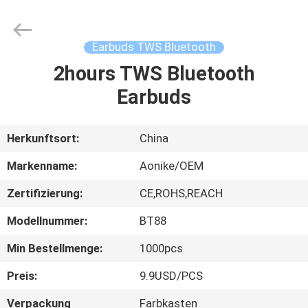
2026
Shengpai
Electronics
Co,ltd.
All
Earbuds TWS Bluetooth
Rights
Reserved.
2hours TWS Bluetooth
HAUS
Earbuds
PRODUKTE
Herkunftsort:
China
ÜBER
Markenname:
Aonike/OEM
UNS
Zertifizierung:
CE,ROHS,REACH
Modellnummer:
BT88
FABRIK-
AUSFLUG
Min Bestellmenge:
1000pcs
Preis:
9.9USD/PCS
QUALITÄTSKONTROLLE
Verpackung
Farbkasten