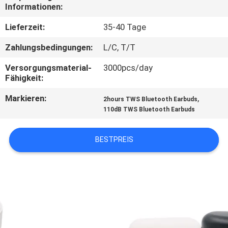
Informationen:
TRETEN
Lieferzeit:
35-40 Tage
SIE
Zahlungsbedingungen:
L/C, T/T
MIT
Versorgungsmaterial-
3000pcs/day
UNS
Fähigkeit:
IN
Markieren:
,
2hours TWS Bluetooth Earbuds
VERBINDUNG
110dB TWS Bluetooth Earbuds
FORDERN
BESTPREIS
SIE
EIN
ZITAT
SITEMAP