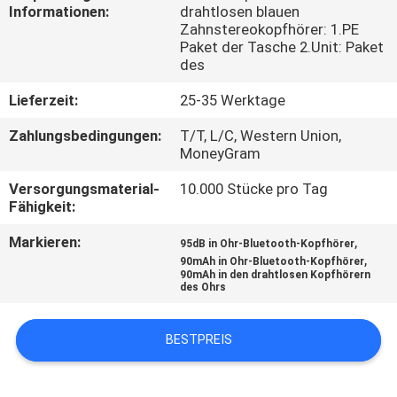
Informationen:
drahtlosen blauen
Zahnstereokopfhörer: 1.PE
TRETEN
Paket der Tasche 2.Unit: Paket
SIE
des
MIT
Lieferzeit:
25-35 Werktage
UNS
Zahlungsbedingungen:
T/T, L/C, Western Union,
MoneyGram
IN
VERBINDUNG
Versorgungsmaterial-
10.000 Stücke pro Tag
Fähigkeit:
FORDERN
Markieren:
,
95dB in Ohr-Bluetooth-Kopfhörer
,
90mAh in Ohr-Bluetooth-Kopfhörer
SIE
90mAh in den drahtlosen Kopfhörern
des Ohrs
EIN
ZITAT
BESTPREIS
SITEMAP