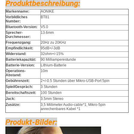
Produktbeschreibung:
Markenname:
AONIKE
Vorbildliches
BT81
Number:
Bluetooth-Version:
V5.0
Sprecher-
13.6mm
Durchmesser:
Frequenzgang:
20Hz zu 20KHz
Empfindlichkeit:
95dB+/-3dB
Widerstand:
32ohm+/-15%
Batteriekapazität:
90 Milliamperestunde
Batterie-Version:
Lithium-Batterie
Operations-
10m
Abstand:
Gebührenzeit:
2+/-0.5 Stunden über Mikro-USB-Port 5pin
Spiel/Gespräch:
3 Stunden
Bereitschaftszeit:
100 Stunden
Jack:
3.5mm Stereo
Zusätze:
3,5 Millimeter Audio-cable*1; Mikro-5pin
anrechenbares Kabel *1
Produkt-Bilder: