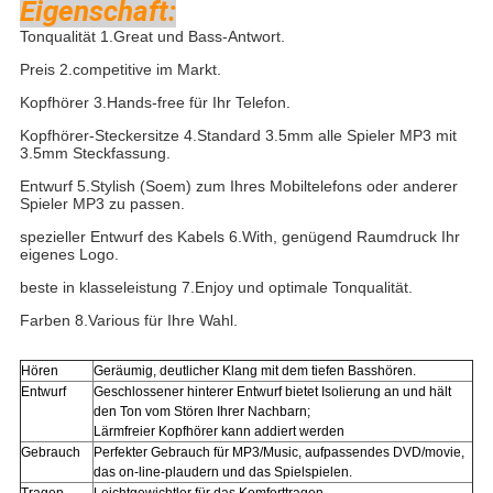
Eigenschaft:
Tonqualität 1.Great und Bass-Antwort.
Preis 2.competitive im Markt.
Kopfhörer 3.Hands-free für Ihr Telefon.
Kopfhörer-Steckersitze 4.Standard 3.5mm alle Spieler MP3 mit
3.5mm Steckfassung.
Entwurf 5.Stylish (Soem) zum Ihres Mobiltelefons oder anderer
Spieler MP3 zu passen.
spezieller Entwurf des Kabels 6.With, genügend Raumdruck Ihr
eigenes Logo.
beste in klasseleistung 7.Enjoy und optimale Tonqualität.
Farben 8.Various für Ihre Wahl.
Hören
Geräumig, deutlicher Klang mit dem tiefen Basshören.
Entwurf
Geschlossener hinterer Entwurf bietet Isolierung an und hält
den Ton vom Stören Ihrer Nachbarn;
Lärmfreier Kopfhörer kann addiert werden
Gebrauch
Perfekter Gebrauch für
MP3/Music, aufpassendes DVD/movie,
das on-line-plaudern und das Spielspielen.