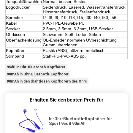
Tonqualitätswahlen
Normal, besser, Bestes
Logodrucken
Seidendruck, Lasered, Wassertransferdruck,
Hitzetransferdruck, Stellenfarbdruck
Sprecher
f7, f8, f9, f10, f13, f15, f30, f40, f50, f56
Kabel
PVC-TPE-Gewebe PU
Stecker
2.5mm, 3.5mm, 6.3mm, USB-Stecker
Ohrkissen
Schwamm, Stoff, Leder, Silikon
Oberflächenlösung
ÖL-Endeder normalen UVbeschichtung
Gummiüberziehen
Kopfhörer
Plastik (ABS), hölzern, metallisch
Stirnband
Stahl-PU-PVC-ABS pp.
95dB in Ohr-Bluetooth-Kopfhörer
90mAh in Ohr-Bluetooth-Kopfhörer
90mAh in den drahtlosen Kopfhörern des Ohrs
Erhalten Sie den besten Preis für
In-Ohr-Bluetooth-Kopfhörer für
Sport 95dB 90mAh