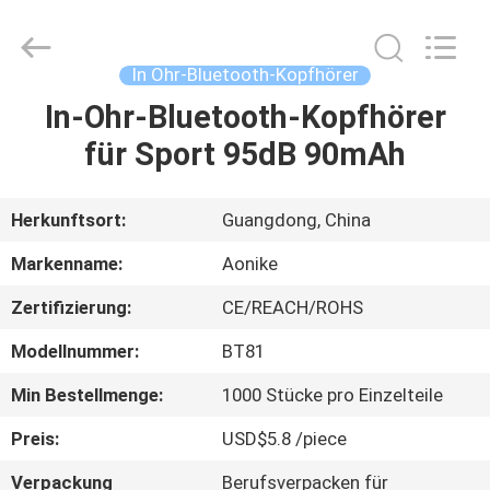
2025
Shengpai
Electronics
Co,ltd.
All
In Ohr-Bluetooth-Kopfhörer
Rights
Reserved.
In-Ohr-Bluetooth-Kopfhörer
HAUS
für Sport 95dB 90mAh
PRODUKTE
Herkunftsort:
Guangdong, China
ÜBER
Markenname:
Aonike
UNS
Zertifizierung:
CE/REACH/ROHS
Modellnummer:
BT81
FABRIK-
AUSFLUG
Min Bestellmenge:
1000 Stücke pro Einzelteile
Preis:
USD$5.8 /piece
QUALITÄTSKONTROLLE
Verpackung
Berufsverpacken für