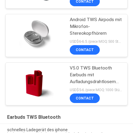
CONTACT
Android TWS Airpods mit
Mikrofon-
Stereokopfhörern
USD$6-6.5 /piece MOQ:500 Stücke pro Einzelteile
CONTACT
V5.0 TWS Bluetooth
Earbuds mit
Aufladungsdrahtlosem
TWS Kopfhörer der fall-
USD$5-6 /piece MOQ:1000 Stücke pro Einzelteile
CONTACT
Earbuds TWS Bluetooth
schnelles Ladegerät des iphone