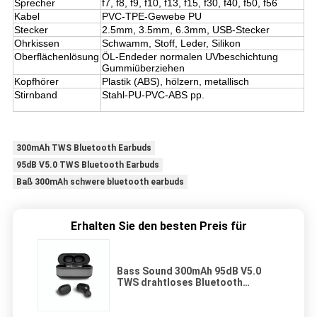
Sprecher
f7, f8, f9, f10, f13, f15, f30, f40, f50, f56
Kabel
PVC-TPE-Gewebe PU
Stecker
2.5mm, 3.5mm, 6.3mm, USB-Stecker
Ohrkissen
Schwamm, Stoff, Leder, Silikon
Oberflächenlösung
ÖL-Endeder normalen UVbeschichtung
Gummiüberziehen
Kopfhörer
Plastik (ABS), hölzern, metallisch
Stirnband
Stahl-PU-PVC-ABS pp.
300mAh TWS Bluetooth Earbuds
95dB V5.0 TWS Bluetooth Earbuds
Baß 300mAh schwere bluetooth earbuds
Erhalten Sie den besten Preis für
Bass Sound 300mAh 95dB V5.0
TWS drahtloses Bluetooth
Earbuds