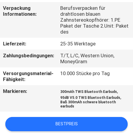
Verpackung
Berufsverpacken für
TRETEN
Informationen:
drahtlosen blauen
Zahnstereokopfhörer: 1.PE
SIE
Paket der Tasche 2.Unit: Paket
MIT
des
UNS
Lieferzeit:
25-35 Werktage
IN
Zahlungsbedingungen:
T/T, L/C, Western Union,
MoneyGram
VERBINDUNG
Versorgungsmaterial-
10.000 Stücke pro Tag
Fähigkeit:
FORDERN
SIE
Markieren:
,
300mAh TWS Bluetooth Earbuds
,
95dB V5.0 TWS Bluetooth Earbuds
EIN
Baß 300mAh schwere bluetooth
earbuds
ZITAT
BESTPREIS
SITEMAP