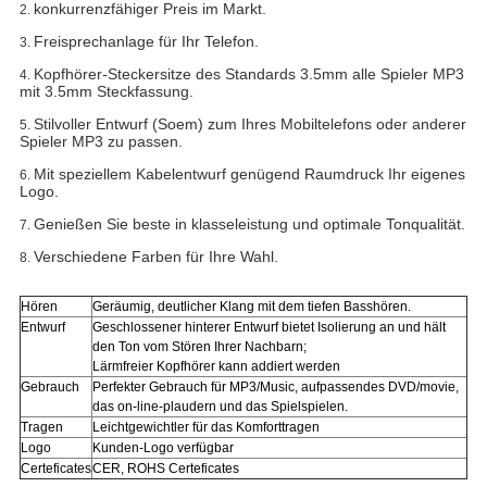
konkurrenzfähiger Preis im Markt.
2.
Freisprechanlage für Ihr Telefon.
3.
Kopfhörer-Steckersitze des Standards 3.5mm alle Spieler MP3
4.
mit 3.5mm Steckfassung.
Stilvoller Entwurf (Soem) zum Ihres Mobiltelefons oder anderer
5.
Spieler MP3 zu passen.
Mit speziellem Kabelentwurf genügend Raumdruck Ihr eigenes
6.
Logo.
Genießen Sie beste in klasseleistung und optimale Tonqualität.
7.
Verschiedene Farben für Ihre Wahl.
8.
Hören
Geräumig, deutlicher Klang mit dem tiefen Basshören.
Entwurf
Geschlossener hinterer Entwurf bietet Isolierung an und hält
den Ton vom Stören Ihrer Nachbarn;
Lärmfreier Kopfhörer kann addiert werden
Gebrauch
Perfekter Gebrauch für
MP3/Music, aufpassendes DVD/movie,
das on-line-plaudern und das Spielspielen.
Tragen
Leichtgewichtler für das Komforttragen
Logo
Kunden-Logo verfügbar
Certeficates
CER, ROHS Certeficates