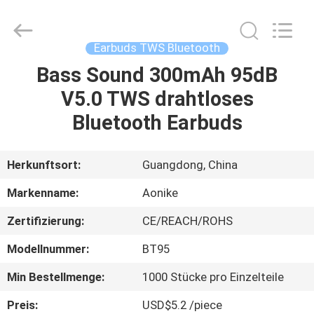
2025
Shengpai
Electronics
Co,ltd.
All
Earbuds TWS Bluetooth
Rights
Reserved.
Bass Sound 300mAh 95dB
HAUS
V5.0 TWS drahtloses
PRODUKTE
Bluetooth Earbuds
ÜBER
Herkunftsort:
Guangdong, China
UNS
Markenname:
Aonike
Zertifizierung:
CE/REACH/ROHS
FABRIK-
Modellnummer:
BT95
AUSFLUG
Min Bestellmenge:
1000 Stücke pro Einzelteile
QUALITÄTSKONTROLLE
Preis:
USD$5.2 /piece