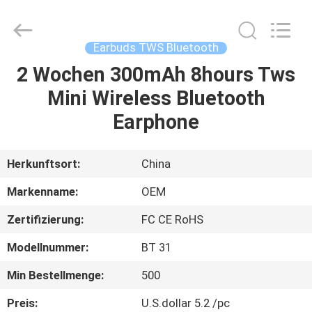
2025
Shengpai
Electronics
Co,ltd.
All
Earbuds TWS Bluetooth
Rights
Reserved.
2 Wochen 300mAh 8hours Tws
HAUS
Mini Wireless Bluetooth
PRODUKTE
Earphone
ÜBER
Herkunftsort:
China
UNS
Markenname:
OEM
Zertifizierung:
FC CE RoHS
FABRIK-
Modellnummer:
BT 31
AUSFLUG
Min Bestellmenge:
500
QUALITÄTSKONTROLLE
Preis:
U.S.dollar 5.2 /pc