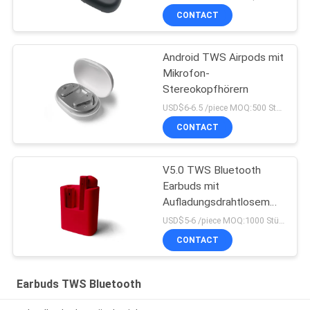
CONTACT
Android TWS Airpods mit
Mikrofon-
Stereokopfhörern
USD$6-6.5 /piece MOQ:500 Stücke pro Einzelteile
CONTACT
V5.0 TWS Bluetooth
Earbuds mit
Aufladungsdrahtlosem
TWS Kopfhörer der fall-
USD$5-6 /piece MOQ:1000 Stücke pro Einzelteile
CONTACT
Earbuds TWS Bluetooth