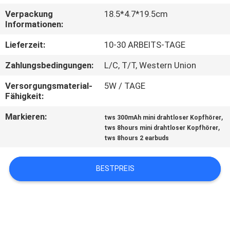
Verpackung
18.5*4.7*19.5cm
TRETEN
Informationen:
SIE
Lieferzeit:
10-30 ARBEITS-TAGE
MIT
Zahlungsbedingungen:
L/C, T/T, Western Union
UNS
Versorgungsmaterial-
5W / TAGE
IN
Fähigkeit:
VERBINDUNG
Markieren:
,
tws 300mAh mini drahtloser Kopfhörer
,
tws 8hours mini drahtloser Kopfhörer
tws 8hours 2 earbuds
FORDERN
SIE
BESTPREIS
EIN
ZITAT
SITEMAP