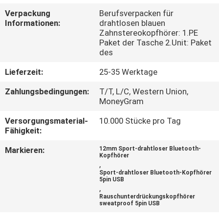
Verpackung
Berufsverpacken für
TRETEN
Informationen:
drahtlosen blauen
Zahnstereokopfhörer: 1.PE
SIE
Paket der Tasche 2.Unit: Paket
MIT
des
UNS
Lieferzeit:
25-35 Werktage
IN
Zahlungsbedingungen:
T/T, L/C, Western Union,
MoneyGram
VERBINDUNG
Versorgungsmaterial-
10.000 Stücke pro Tag
Fähigkeit:
FORDERN
SIE
Markieren:
12mm Sport-drahtloser Bluetooth-
Kopfhörer
,
EIN
Sport-drahtloser Bluetooth-Kopfhörer
5pin USB
ZITAT
,
Rauschunterdrückungskopfhörer
sweatproof 5pin USB
SITEMAP