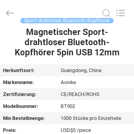
2025
Shengpai
Electronics
Co,ltd.
All
Sport-drahtloser Bluetooth-Kopfhörer
Rights
Reserved.
Magnetischer Sport-
HAUS
drahtloser Bluetooth-
PRODUKTE
Kopfhörer 5pin USB 12mm
ÜBER
Herkunftsort:
Guangdong, China
UNS
Markenname:
Aonike
Zertifizierung:
CE/REACH/ROHS
FABRIK-
Modellnummer:
BT902
AUSFLUG
Min Bestellmenge:
1000 Stücke pro Einzelteile
QUALITÄTSKONTROLLE
Preis:
USD$5 /piece