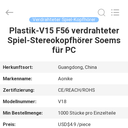
2025
Shengpai
Electronics
Co,ltd.
All
Verdrahteter Spiel-Kopfhörer
Rights
Reserved.
Plastik-V15 F56 verdrahteter
HAUS
Spiel-Stereokopfhörer Soems
PRODUKTE
für PC
ÜBER
Herkunftsort:
Guangdong, China
UNS
Markenname:
Aonike
Zertifizierung:
CE/REACH/ROHS
FABRIK-
Modellnummer:
V18
AUSFLUG
Min Bestellmenge:
1000 Stücke pro Einzelteile
QUALITÄTSKONTROLLE
Preis:
USD$4.9 /piece