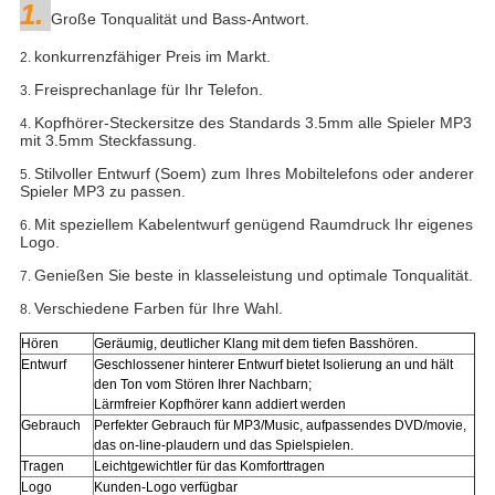
1.
Große Tonqualität und Bass-Antwort.
konkurrenzfähiger Preis im Markt.
2.
Freisprechanlage für Ihr Telefon.
3.
Kopfhörer-Steckersitze des Standards 3.5mm alle Spieler MP3
4.
mit 3.5mm Steckfassung.
Stilvoller Entwurf (Soem) zum Ihres Mobiltelefons oder anderer
5.
Spieler MP3 zu passen.
Mit speziellem Kabelentwurf genügend Raumdruck Ihr eigenes
6.
Logo.
Genießen Sie beste in klasseleistung und optimale Tonqualität.
7.
Verschiedene Farben für Ihre Wahl.
8.
Hören
Geräumig, deutlicher Klang mit dem tiefen Basshören.
Entwurf
Geschlossener hinterer Entwurf bietet Isolierung an und hält
den Ton vom Stören Ihrer Nachbarn;
Lärmfreier Kopfhörer kann addiert werden
Gebrauch
Perfekter Gebrauch für
MP3/Music, aufpassendes DVD/movie,
das on-line-plaudern und das Spielspielen.
Tragen
Leichtgewichtler für das Komforttragen
Logo
Kunden-Logo verfügbar