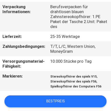
Verpackung
Berufsverpacken für
TRETEN
Informationen:
drahtlosen blauen
Zahnstereokopfhörer: 1.PE
SIE
Paket der Tasche 2.Unit: Paket
MIT
des
UNS
Lieferzeit:
25-35 Werktage
IN
Zahlungsbedingungen:
T/T, L/C, Western Union,
MoneyGram
VERBINDUNG
Versorgungsmaterial-
10.000 Stücke pro Tag
Fähigkeit:
FORDERN
SIE
Markieren:
,
Stereokopfhörer des spiels V15
,
Stereokopfhörer des spiels F56
EIN
Spielkopfhörer des Computers F56
ZITAT
BESTPREIS
SITEMAP