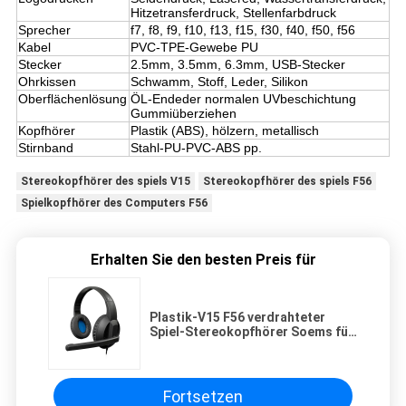
Hitzetransferdruck, Stellenfarbdruck
Sprecher
f7, f8, f9, f10, f13, f15, f30, f40, f50, f56
Kabel
PVC-TPE-Gewebe PU
Stecker
2.5mm, 3.5mm, 6.3mm, USB-Stecker
Ohrkissen
Schwamm, Stoff, Leder, Silikon
Oberflächenlösung
ÖL-Endeder normalen UVbeschichtung
Gummiüberziehen
Kopfhörer
Plastik (ABS), hölzern, metallisch
Stirnband
Stahl-PU-PVC-ABS pp.
Stereokopfhörer des spiels V15
Stereokopfhörer des spiels F56
Spielkopfhörer des Computers F56
Erhalten Sie den besten Preis für
Plastik-V15 F56 verdrahteter
Spiel-Stereokopfhörer Soems für
PC
Fortsetzen