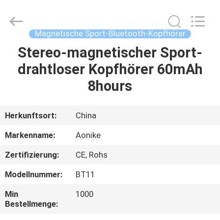
2025
Shengpai
Electronics
Co,ltd.
All
Magnetische Sport-Bluetooth-Kopfhörer
Rights
Reserved.
Stereo-magnetischer Sport-
HAUS
drahtloser Kopfhörer 60mAh
PRODUKTE
8hours
ÜBER
Herkunftsort:
China
UNS
Markenname:
Aonike
Zertifizierung:
CE, Rohs
FABRIK-
Modellnummer:
BT11
AUSFLUG
Min
1000
Bestellmenge:
QUALITÄTSKONTROLLE