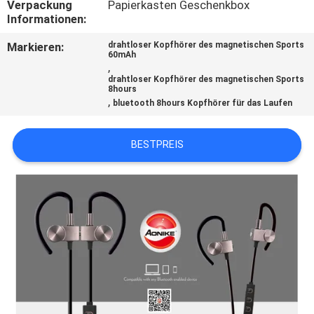
Verpackung
Papierkasten Geschenkbox
Informationen:
TRETEN
Markieren:
drahtloser Kopfhörer des magnetischen Sports
SIE
60mAh
,
MIT
drahtloser Kopfhörer des magnetischen Sports
8hours
UNS
,
bluetooth 8hours Kopfhörer für das Laufen
IN
BESTPREIS
VERBINDUNG
FORDERN
SIE
EIN
ZITAT
SITEMAP