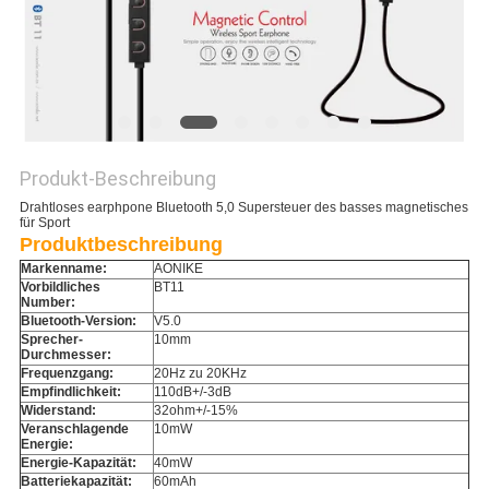
PRIVACY
POLICY
Produkt-Beschreibung
Drahtloses earphpone Bluetooth 5,0 Supersteuer des basses magnetisches
für Sport
Produktbeschreibung
Markenname:
AONIKE
Vorbildliches
BT11
Number:
Bluetooth-Version:
V5.0
Sprecher-
10mm
Durchmesser:
Frequenzgang:
20Hz zu 20KHz
Empfindlichkeit:
110dB+/-3dB
Widerstand:
32ohm+/-15%
Veranschlagende
10mW
Energie:
Energie-Kapazität:
40mW
Batteriekapazität:
60mAh