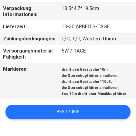
Verpackung
18.5*4.7*19.5cm
TRETEN
Informationen:
SIE
Lieferzeit:
10-30 ARBEITS-TAGE
MIT
Zahlungsbedingungen:
L/C, T/T, Western Union
UNS
Versorgungsmaterial-
5W / TAGE
IN
Fähigkeit:
VERBINDUNG
Markieren:
,
drahtlose Geräusche 10m
,
die Stereokopfhörer annullieren
,
drahtlose Geräusche 110dB
FORDERN
,
die Stereokopfhörer annullieren
SIE
tws 10m drahtloser Musikkopfhörer
EIN
BESTPREIS
ZITAT
SITEMAP