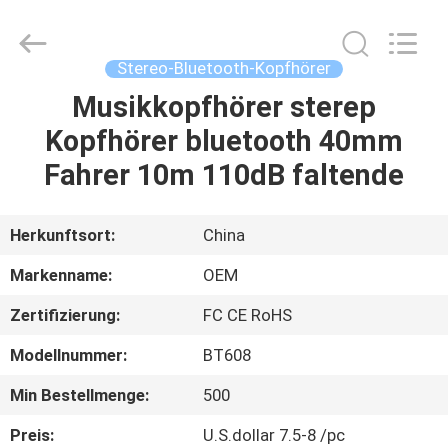
2026
Shengpai
Electronics
Co,ltd.
All
Stereo-Bluetooth-Kopfhörer
Rights
Reserved.
Musikkopfhörer sterep
HAUS
Kopfhörer bluetooth 40mm
PRODUKTE
Fahrer 10m 110dB faltende
ÜBER
Herkunftsort:
China
UNS
Markenname:
OEM
Zertifizierung:
FC CE RoHS
FABRIK-
Modellnummer:
BT608
AUSFLUG
Min Bestellmenge:
500
QUALITÄTSKONTROLLE
Preis:
U.S.dollar 7.5-8 /pc