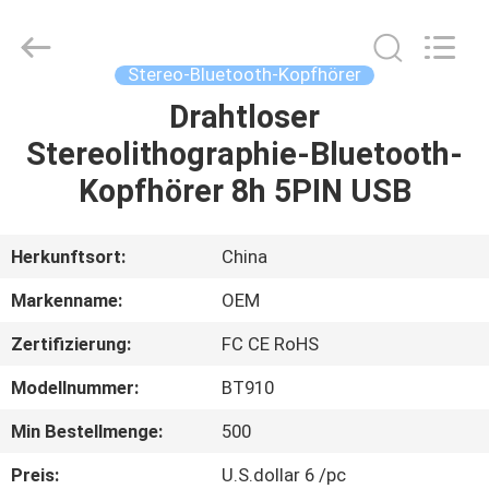
2025
Shengpai
Electronics
Co,ltd.
All
Stereo-Bluetooth-Kopfhörer
Rights
Reserved.
Drahtloser
HAUS
Stereolithographie-Bluetooth-
PRODUKTE
Kopfhörer 8h 5PIN USB
ÜBER
Herkunftsort:
China
UNS
Markenname:
OEM
Zertifizierung:
FC CE RoHS
FABRIK-
Modellnummer:
BT910
AUSFLUG
Min Bestellmenge:
500
QUALITÄTSKONTROLLE
Preis:
U.S.dollar 6 /pc