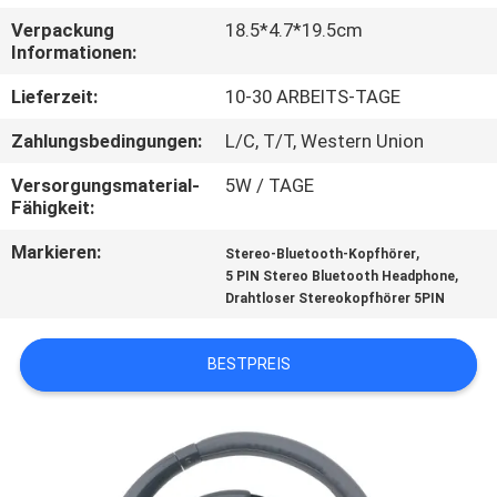
Verpackung
18.5*4.7*19.5cm
TRETEN
Informationen:
SIE
Lieferzeit:
10-30 ARBEITS-TAGE
MIT
Zahlungsbedingungen:
L/C, T/T, Western Union
UNS
Versorgungsmaterial-
5W / TAGE
IN
Fähigkeit:
VERBINDUNG
Markieren:
,
Stereo-Bluetooth-Kopfhörer
,
5 PIN Stereo Bluetooth Headphone
Drahtloser Stereokopfhörer 5PIN
FORDERN
SIE
BESTPREIS
EIN
ZITAT
SITEMAP