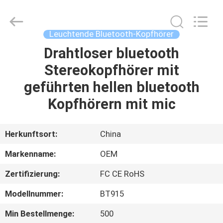
2025
Shengpai
Electronics
Co,ltd.
All
Leuchtende Bluetooth-Kopfhörer
Rights
Reserved.
Drahtloser bluetooth
HAUS
Stereokopfhörer mit
PRODUKTE
geführten hellen bluetooth
Kopfhörern mit mic
ÜBER
UNS
Herkunftsort:
China
Markenname:
OEM
FABRIK-
Zertifizierung:
FC CE RoHS
AUSFLUG
Modellnummer:
BT915
QUALITÄTSKONTROLLE
Min Bestellmenge:
500