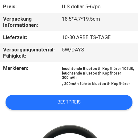
Preis:
U.S.dollar 5-6/pc
TRETEN
Verpackung
18.5*4.7*19.5cm
SIE
Informationen:
MIT
Lieferzeit:
10-30 ARBEITS-TAGE
UNS
Versorgungsmaterial-
5W/DAYS
IN
Fähigkeit:
VERBINDUNG
Markieren:
,
leuchtende Bluetooth Kopfhörer 105dB
leuchtende Bluetooth Kopfhörer
300mAh
,
FORDERN
300mAh führte bluetooth Kopfhörer
SIE
BESTPREIS
EIN
ZITAT
SITEMAP